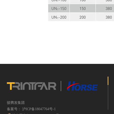
骏腾发集团
备案号：
沪ICP备18047764号-1